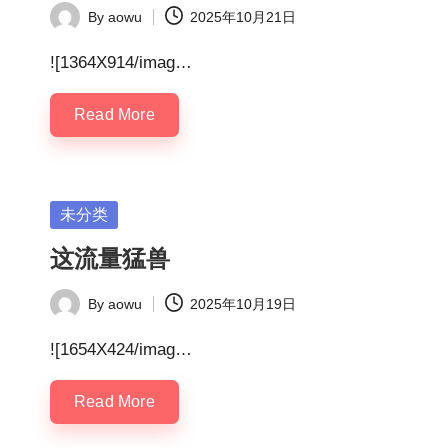
By
aowu
2025年10月21日
Posted
by
![1364X914/imag…
Read More
Posted
未分类
in
这流量猛兽
By
aowu
2025年10月19日
Posted
by
![1654X424/imag…
Read More