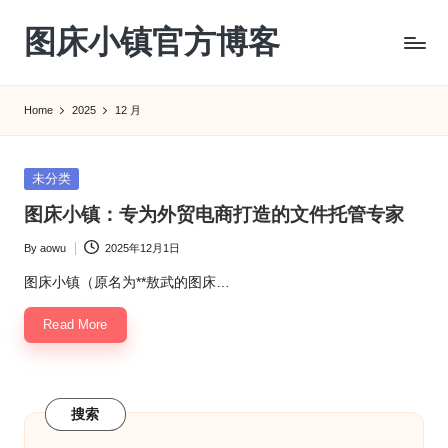
图床小镇官方博客
Skip
to
content
Home
2025
12 月
Posted
未分类
in
图床小镇：专为外贸电商打造的文件托管专家
By
aowu
2025年12月1日
Posted
by
图床小镇（原名为**敖武的图床…
Read More
搜索