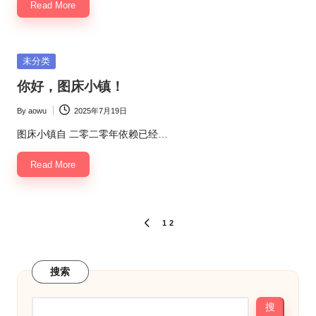
Read More
Posted
未分类
in
你好，图床小镇！
By
aowu
2025年7月19日
Posted
by
图床小镇自 二零二零年依赖已经…
Read More
文
1
2
PREVIOUS
PAGE
章
分
搜索
页
搜