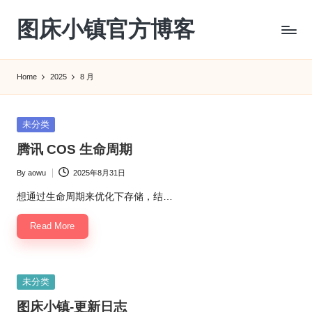
图床小镇官方博客
Skip
to
content
Home
2025
8 月
Posted
未分类
in
腾讯 COS 生命周期
By
aowu
2025年8月31日
Posted
by
想通过生命周期来优化下存储，结…
Read More
Posted
未分类
in
图床小镇-更新日志